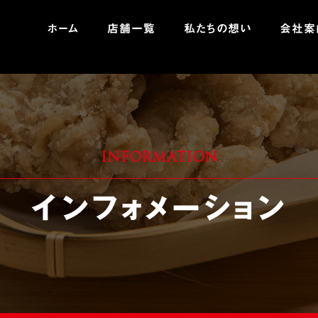
コ
ン
ホーム
店舗一覧
私たちの想い
会社案
テ
ン
menu-g_nav
ツ
へ
ス
キ
ッ
INFORMATION
プ
インフォメーション