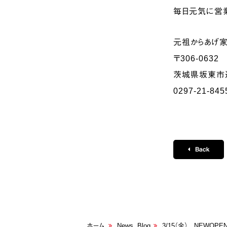
毎日元気に営業
元祖からあげ
〒306-0632
茨城県坂東市辺
0297‐21‐845
Back
ホーム
News
,
Blog
3/15（金） NEWOP