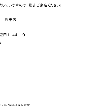
していますので、是非ご来店ください！
家 坂東店
田１１４４−１０
5
EN！元祖からあげ家坂東店！