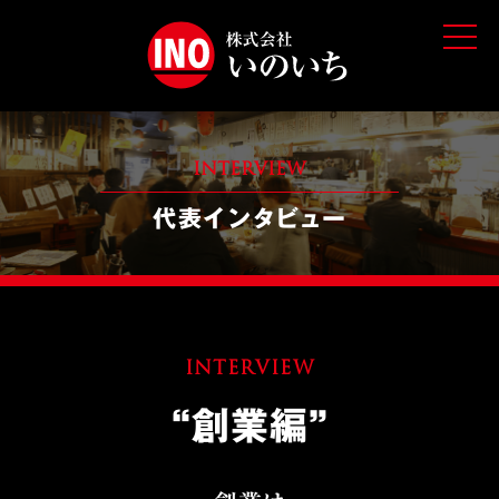
t
o
g
g
l
e
n
a
v
INTERVIEW
i
g
代表インタビュー
a
t
i
o
n
INTERVIEW
“創業編”