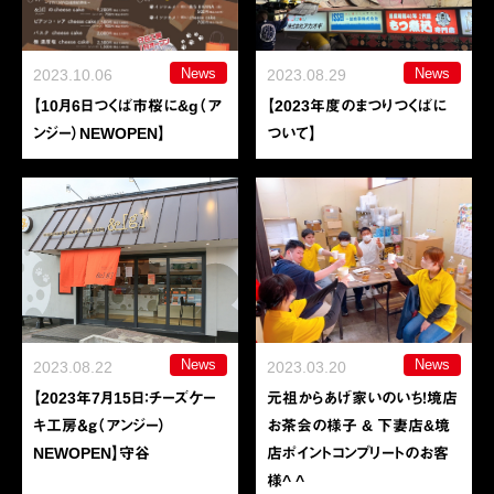
News
News
2023.10.06
2023.08.29
【10月6日つくば市桜に&g（ア
【2023年度のまつりつくばに
ンジー）NEWOPEN】
ついて】
News
News
2023.08.22
2023.03.20
【2023年7月15日：チーズケー
元祖からあげ家いのいち！境店
キ工房＆ｇ（アンジー）
お茶会の様子 & 下妻店&境
NEWOPEN】守谷
店ポイントコンプリートのお客
様^ ^