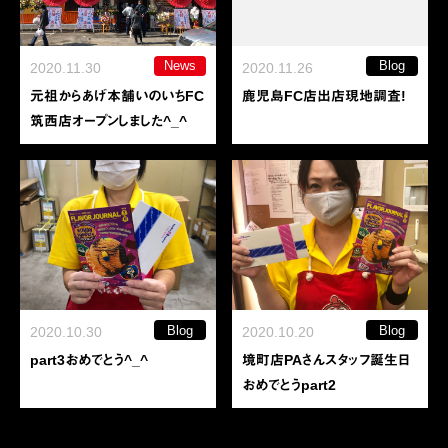
News
Blog
2020.11.30
2020.11.26
元祖からあげ本舗いのいちFC
鹿児島FC店出店現地調査!
筑西店オープンしました^_^
Blog
Blog
2020.10.30
2020.10.20
part3おめでとう^_^
境町店PAさんスタッフ誕生日
おめでとうpart2