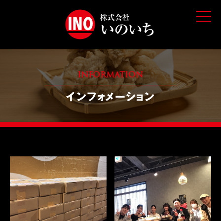
t
o
g
g
l
e
n
a
v
INFORMATION
i
g
インフォメーション
a
t
i
o
n