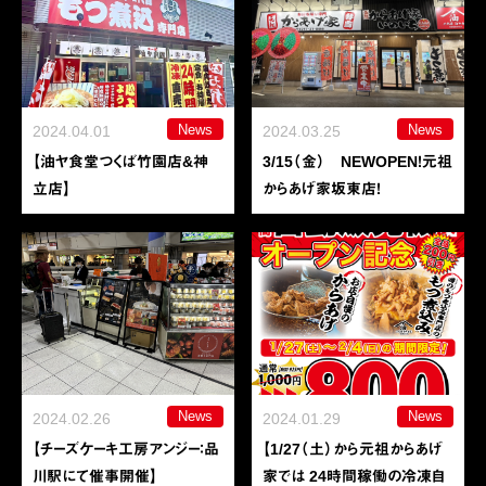
News
News
2024.04.01
2024.03.25
【油ヤ食堂つくば竹園店&神
3/15（金） NEWOPEN！元祖
立店】
からあげ家坂東店！
News
News
2024.02.26
2024.01.29
【チーズケーキ工房アンジー：品
【1/27（土）から元祖からあげ
川駅にて催事開催】
家では 24時間稼働の冷凍自