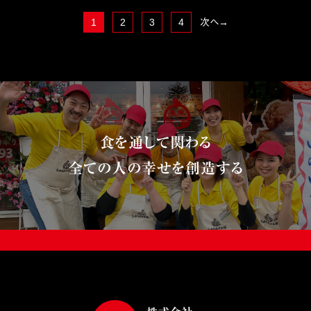
1
2
3
4
次へ→
食を通して関わる
全ての人の幸せを創造する