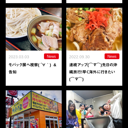
News
News
2023.03.03
2022.09.30
モバック展へ視察( ´∀｀) &
連続アップ(⌒∇⌒)先日の沖
告知
縄旅行！早く海外に行きたい
(⌒∇⌒)