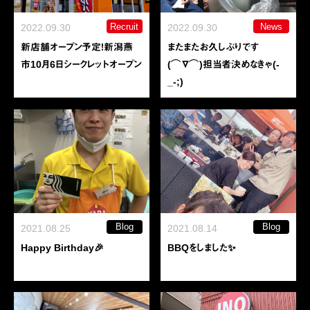
Recruit
News
2022.09.30
2022.09.30
新店舗オープン予定！新潟燕
またまたお久しぶりです
市10月6日シークレットオープン
(⌒∇⌒)担当者決めなきゃ(-
_-;)
Blog
Blog
2021.08.25
2021.08.14
Happy Birthday🎉
BBQをしました✨