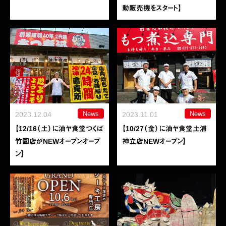
動販売機をスタート】
News
News
2023.12.04
2023.11.01
【12/16（土）に油ヤ食堂つくば
【10/27（金）に油ヤ食堂土浦
竹園店がNEWオープンオープ
神立店NEWオープン】
ン】