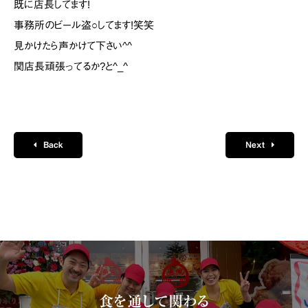
既に店長してます!
事務所のビール盗○してます!笑笑
見かけたら声かけて下さい^^
関店長頑張ってるか?と^_^
Back
Next
食を通して関わる