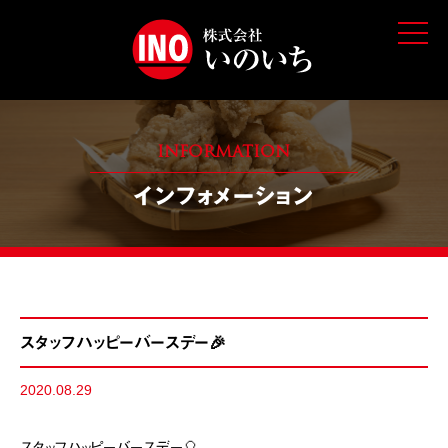
t
o
g
g
l
e
n
a
v
INFORMATION
i
g
インフォメーション
a
t
i
o
n
スタッフハッピーバースデー🎉
2020.08.29
スタッフハッピーバースデー🎈