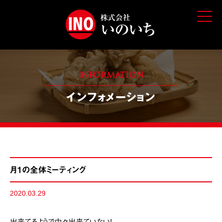
t
o
g
g
l
e
n
a
v
INFORMATION
i
g
インフォメーション
a
t
i
o
n
月1の全体ミーティング
2020.03.29
出来てるようで中々出来ていない!