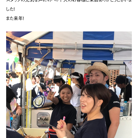
した!
また来年!