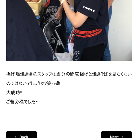
揚げ場焼き場のスタッフは
当分の間唐揚げと焼きそばを見たくない
のではないでしょうか?笑っ😂
大成功‼️
ご苦労様でした〜!
Back
Next