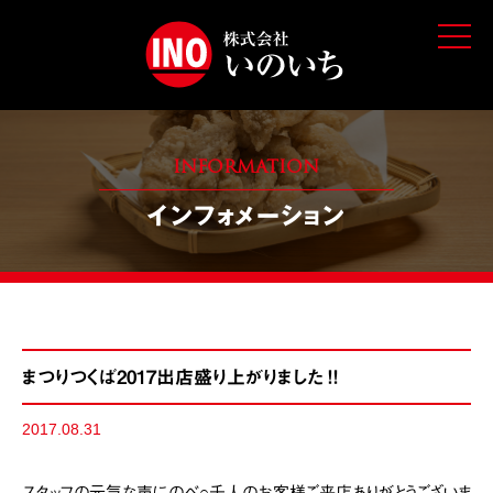
t
o
g
g
l
e
n
a
v
INFORMATION
i
g
インフォメーション
a
t
i
o
n
まつりつくば2017出店盛り上がりました‼️
2017.08.31
スタッフの元気な声にのべ○千人のお客様ご来店ありがとうございま