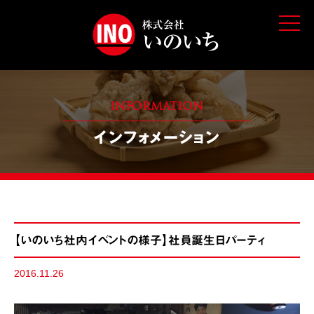
t
o
g
g
l
e
n
a
v
INFORMATION
i
g
インフォメーション
a
t
i
o
n
【いのいち社内イベントの様子】社員誕生日パーティ
2016.11.26