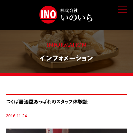
t
o
g
g
l
e
n
a
v
INFORMATION
i
g
インフォメーション
a
t
i
o
n
つくば居酒屋あっぱれのスタッフ体験談
2016.11.24