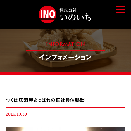
t
o
g
g
l
e
n
a
v
INFORMATION
i
g
インフォメーション
a
t
i
o
n
つくば居酒屋あっぱれの正社員体験談
2016.10.30